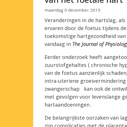
maandag 9 december 2019
Veranderingen in de hartslag, al
ervaren door de foetus tijdens 
toekomstige hartgezondheid van ba
vandaag in
The Journal of Physiolog
Eerder onderzoek heeft aangeto
zuurstofgehaltes
(
chronische
hy
van de foetus aanzienlijk schaden
intra-uteriene groeivermindering 
zwangerschap
kan ook de ontwi
met
gevolgen voor levenslange ge
hartaandoeningen
.
De belangrijkste oorzaken van lag
zijn complicaties met de placenta