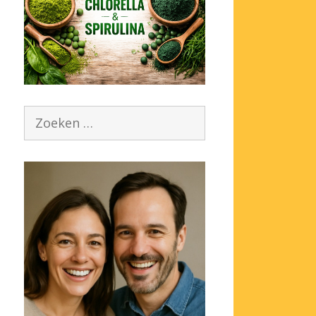
Zoek
naar: