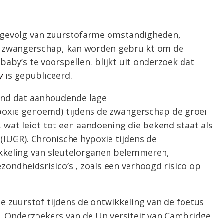
s gevolg van zuurstofarme omstandigheden,
de zwangerschap, kan worden gebruikt om de
by’s te voorspellen, blijkt uit
onderzoek dat
y
is gepubliceerd.
ond
dat
aanhoudende
lage
poxie genoemd)
tijdens de zwangerschap de groei
, wat leidt tot een aandoening die bekend staat als
(IUGR).
Chronische hypoxie tijdens de
kkeling van sleutelorganen belemmeren,
zondheidsrisico’s
, zoals
een
verhoogd risico op
e zuurstof tijdens de ontwikkeling van de foetus
.
Onderzoekers van de Universiteit van Cambridge