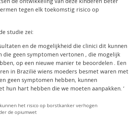
sen de ontwikkeling van deze kinderen beter
ermen tegen elk toekomstig risico op
e studie zei:
ultaten en de mogelijkheid die clinici dit kunnen
n
die geen symptomen vertonen
, die mogelijk
bben,
op een nieuwe manier te beoordelen
.
Een
eren in Brazilië wiens moeders besmet waren met
en
geen
symptomen hebben, kunnen
et hun hart hebben die we moeten aanpakken. ‘
 kunnen het risico op borstkanker verhogen
nder de opiumwet