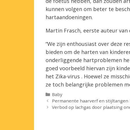
de foetus hebben, dan zouden art
kunnen volgen om beter te besch
hartaandoeningen.
Martin Frasch, eerste auteur van d
“We zijn enthousiast over deze res
bieden om de harten van kindere
onderliggende hartproblemen he
goed voorbeeld hiervan zijn kind
het Zika-virus
.
Hoewel ze
misschi
ze
toch
belangrijke problemen m
Categorieën
Baby
Permanente haarverf en stijltangen
Verbod op lachgas door plaatsing o