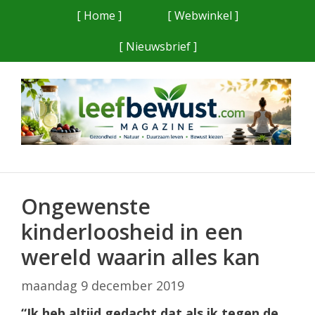
Ga
[ Home ]
[ Webwinkel ]
naar
[ Nieuwsbrief ]
de
inhoud
Ongewenste
kinderloosheid in een
wereld waarin alles kan
maandag 9 december 2019
“Ik heb altijd gedacht dat als ik tegen de