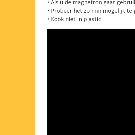
• Als u de magnetron gaat gebrui
• Probeer het zo min mogelijk te
• Kook niet in plastic