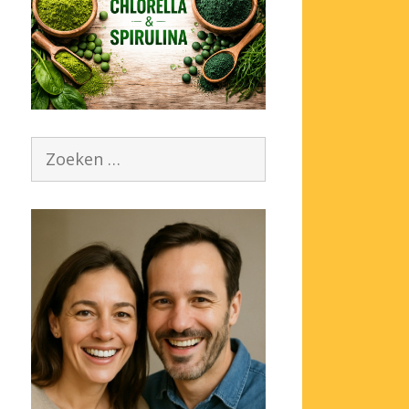
Zoek
naar: