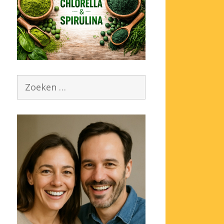
Zoek
naar: