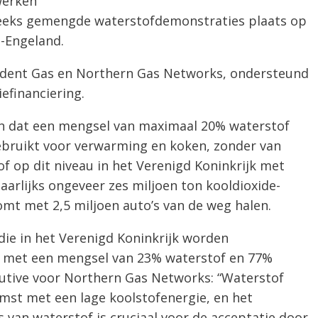
werken
reeks gemengde waterstofdemonstraties plaats op
-Engeland.
adent Gas en Northern Gas Networks, ondersteund
efinanciering.
n dat een mengsel van maximaal 20% waterstof
ebruikt voor verwarming en koken, zonder van
of op dit niveau in het Verenigd Koninkrijk met
arlijks ongeveer zes miljoen ton kooldioxide-
mt met 2,5 miljoen auto’s van de weg halen.
 die in het Verenigd Koninkrijk worden
 met een mengsel van 23% waterstof en 77%
cutive voor Northern Gas Networks: “Waterstof
omst met een lage koolstofenergie, en het
 van waterstof is cruciaal voor de acceptatie door