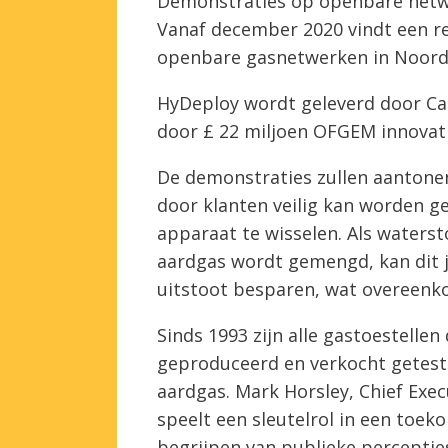
Demonstraties op openbare net
Vanaf december 2020 vindt een 
openbare gasnetwerken in Noord
HyDeploy wordt geleverd door C
door £ 22 miljoen OFGEM innovati
De demonstraties zullen aantone
door klanten veilig kan worden g
apparaat te wisselen. Als waterst
aardgas wordt gemengd, kan dit ja
uitstoot besparen, wat overeenko
Sinds 1993 zijn alle gastoestellen
geproduceerd en verkocht getest
aardgas. Mark Horsley, Chief Exe
speelt een sleutelrol in een toek
begrijpen van publieke percepties