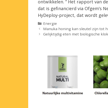
ontwikkelen. ” Het rapport van de
dat is gefinancierd via Ofgem’s N
HyDeploy-project, dat wordt gel
Categorieën
Energie
Manuka honing kan sleutel zijn tot he
Gelijktijdig eten met biologische k