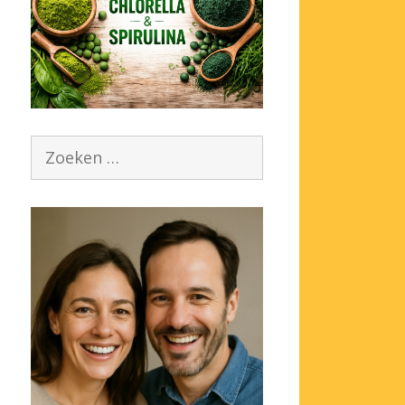
Zoek
naar: