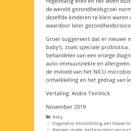
regelmatig eten en het leven bui
de wereld gezondheidsgroei normen
dezelfde kinderen te klein waren 
waardoor later gezondheidsrisico
Groer suggereert dat er nieuwe i
baby’s, zoals speciale probiotica.
behandelen van een vroege diagn
auto-immuunziekte en allergieën
de invloed van het NICU-microbi
ontwikkeling en het gedrag van k
Vertaling: Andre Teirlinck
November 2019
Categorieën
Baby
Dagelijkse blootstelling aan blauw l
Nieuwe studie: kettingroken veroor