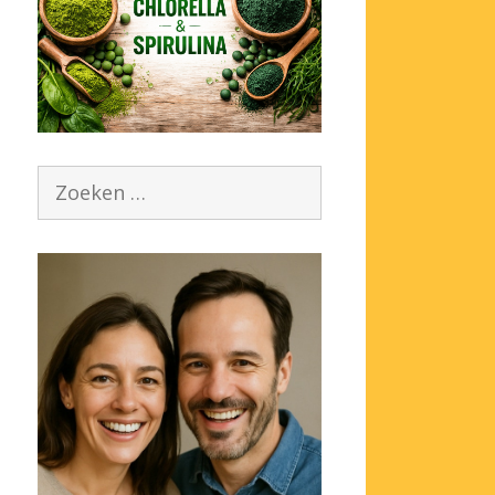
Zoek
naar: