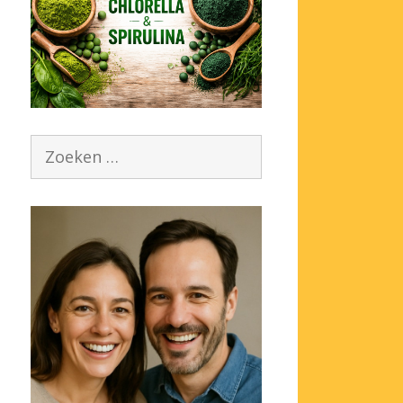
Zoek
naar: