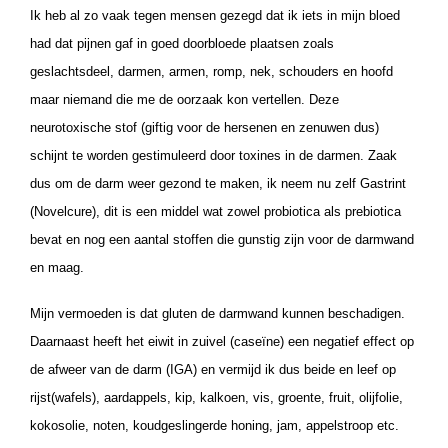
Ik heb al zo vaak tegen mensen gezegd dat ik iets in mijn bloed
had dat pijnen gaf in goed doorbloede plaatsen zoals
geslachtsdeel, darmen, armen, romp, nek, schouders en hoofd
maar niemand die me de oorzaak kon vertellen. Deze
neurotoxische stof (giftig voor de hersenen en zenuwen dus)
schijnt te worden gestimuleerd door toxines in de darmen. Zaak
dus om de darm weer gezond te maken, ik neem nu zelf Gastrint
(Novelcure), dit is een middel wat zowel probiotica als prebiotica
bevat en nog een aantal stoffen die gunstig zijn voor de darmwand
en maag.
Mijn vermoeden is dat gluten de darmwand kunnen beschadigen.
Daarnaast heeft het eiwit in zuivel (caseïne) een negatief effect op
de afweer van de darm (IGA) en vermijd ik dus beide en leef op
rijst(wafels), aardappels, kip, kalkoen, vis, groente, fruit, olijfolie,
kokosolie, noten, koudgeslingerde honing, jam, appelstroop etc.