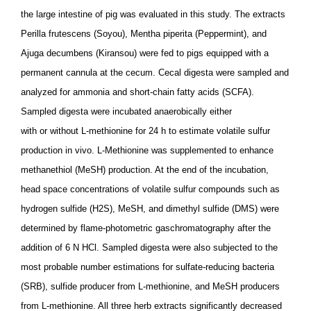
the large intestine of pig was evaluated in this study. The extracts
Perilla frutescens (Soyou), Mentha piperita (Peppermint), and
Ajuga decumbens (Kiransou) were fed to pigs equipped with a
permanent cannula at the cecum. Cecal digesta were sampled and
analyzed for ammonia and short-chain fatty acids (SCFA).
Sampled digesta were incubated anaerobically either
with or without L-methionine for 24 h to estimate volatile sulfur
production in vivo. L-Methionine was supplemented to enhance
methanethiol (MeSH) production. At the end of the incubation,
head space concentrations of volatile sulfur compounds such as
hydrogen sulfide (H2S), MeSH, and dimethyl sulfide (DMS) were
determined by flame-photometric gaschromatography after the
addition of 6 N HCl. Sampled digesta were also subjected to the
most probable number estimations for sulfate-reducing bacteria
(SRB), sulfide producer from L-methionine, and MeSH producers
from L-methionine. All three herb extracts significantly decreased