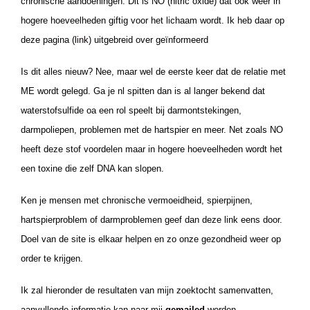
chronische aandoeningen. Dit is NO (nitric oxide) dat ook weer in
hogere hoeveelheden giftig voor het lichaam wordt. Ik heb daar op
deze pagina (
link
) uitgebreid over geïnformeerd
Is dit alles nieuw? Nee, maar wel de eerste keer dat de relatie met
ME wordt gelegd. Ga je nl spitten dan is al langer bekend dat
waterstofsulfide oa een rol speelt bij darmontstekingen,
darmpoliepen, problemen met de hartspier en meer. Net zoals NO
heeft deze stof voordelen maar in hogere hoeveelheden wordt het
een toxine die zelf DNA kan slopen.
Ken je mensen met chronische vermoeidheid, spierpijnen,
hartspierproblem of darmproblemen geef dan deze link eens door.
Doel van de site is elkaar helpen en zo onze gezondheid weer op
order te krijgen.
Ik zal hieronder de resultaten van mijn zoektocht samenvatten,
aanvullende informatie kan naar mij
gemailed
worden.