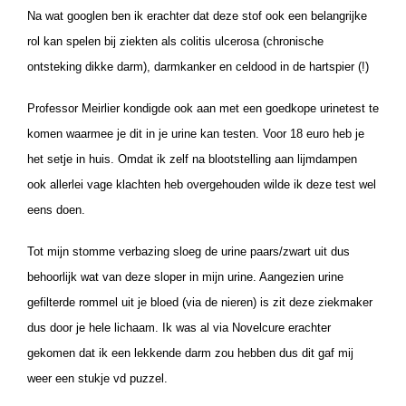
Na wat googlen ben ik erachter dat deze stof ook een belangrijke
rol kan spelen bij ziekten als colitis ulcerosa (chronische
ontsteking dikke darm), darmkanker en celdood in de hartspier (!)
Professor Meirlier kondigde ook aan met een goedkope urinetest te
komen waarmee je dit in je urine kan testen. Voor 18 euro heb je
het setje in huis. Omdat ik zelf na blootstelling aan lijmdampen
ook allerlei vage klachten heb overgehouden wilde ik deze test wel
eens doen.
Tot mijn stomme verbazing sloeg de urine paars/zwart uit dus
behoorlijk wat van deze sloper in mijn urine. Aangezien urine
gefilterde rommel uit je bloed (via de nieren) is zit deze ziekmaker
dus door je hele lichaam. Ik was al via Novelcure erachter
gekomen dat ik een lekkende darm zou hebben dus dit gaf mij
weer een stukje vd puzzel.