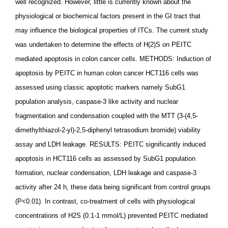
well recognized. However, little is currently known about the
physiological or biochemical factors present in the GI tract that
may influence the biological properties of ITCs. The current study
was undertaken to determine the effects of H(2)S on PEITC
mediated apoptosis in colon cancer cells. METHODS: Induction of
apoptosis by PEITC in human colon cancer HCT116 cells was
assessed using classic apoptotic markers namely SubG1
population analysis, caspase-3 like activity and nuclear
fragmentation and condensation coupled with the MTT (3-(4,5-
dimethylthiazol-2-yl)-2,5-diphenyl tetrasodium bromide) viability
assay and LDH leakage. RESULTS: PEITC significantly induced
apoptosis in HCT116 cells as assessed by SubG1 population
formation, nuclear condensation, LDH leakage and caspase-3
activity after 24 h, these data being significant from control groups
(P<0.01). In contrast, co-treatment of cells with physiological
concentrations of H2S (0.1-1 mmol/L) prevented PEITC mediated