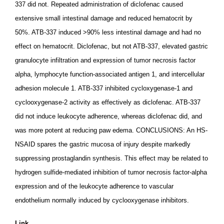
337 did not. Repeated administration of diclofenac caused
extensive small intestinal damage and reduced hematocrit by
50%. ATB-337 induced >90% less intestinal damage and had no
effect on hematocrit. Diclofenac, but not ATB-337, elevated gastric
granulocyte infiltration and expression of tumor necrosis factor
alpha, lymphocyte function-associated antigen 1, and intercellular
adhesion molecule 1. ATB-337 inhibited cycloxygenase-1 and
cyclooxygenase-2 activity as effectively as diclofenac. ATB-337
did not induce leukocyte adherence, whereas diclofenac did, and
was more potent at reducing paw edema. CONCLUSIONS: An HS-
NSAID spares the gastric mucosa of injury despite markedly
suppressing prostaglandin synthesis. This effect may be related to
hydrogen sulfide-mediated inhibition of tumor necrosis factor-alpha
expression and of the leukocyte adherence to vascular
endothelium normally induced by cyclooxygenase inhibitors.
Link