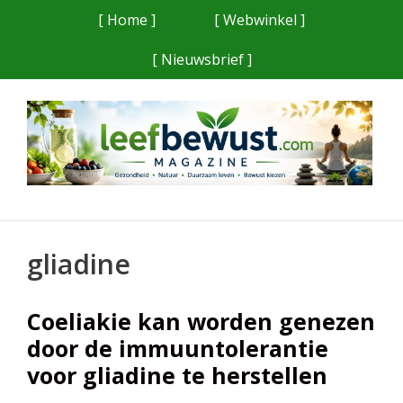
Ga
[ Home ]
[ Webwinkel ]
naar
[ Nieuwsbrief ]
de
inhoud
gliadine
Coeliakie kan worden genezen
door de immuuntolerantie
voor gliadine te herstellen