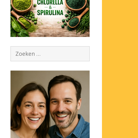
Zoek
naar: