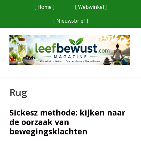
Ga
[ Home ]
[ Webwinkel ]
naar
[ Nieuwsbrief ]
de
inhoud
Rug
Sickesz methode: kijken naar
de oorzaak van
bewegingsklachten