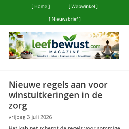
Ga
[ Home ]
[ Webwinkel ]
naar
[ Nieuwsbrief ]
de
inhoud
Nieuwe regels aan voor
winstuitkeringen in de
zorg
vrijdag 3 juli 2026
Het kabinet scherpt de regels voor sommige