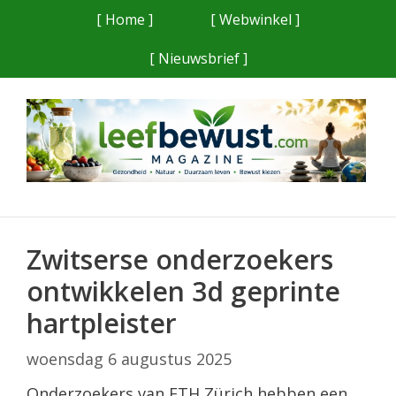
Ga
[ Home ]
[ Webwinkel ]
naar
[ Nieuwsbrief ]
de
inhoud
Zwitserse onderzoekers
ontwikkelen 3d geprinte
hartpleister
woensdag 6 augustus 2025
Onderzoekers van ETH Zürich hebben een