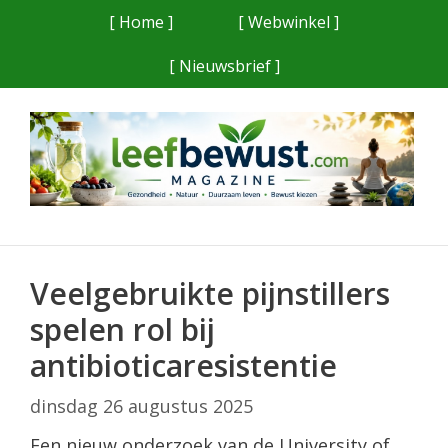
Ga
[ Home ]
[ Webwinkel ]
naar
[ Nieuwsbrief ]
de
inhoud
Veelgebruikte pijnstillers
spelen rol bij
antibioticaresistentie
dinsdag 26 augustus 2025
Een nieuw onderzoek van de University of