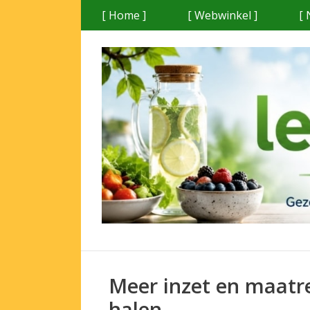
Ga
[ Home ]
[ Webwinkel ]
[ 
naar
de
inhoud
Meer inzet en maatre
halen