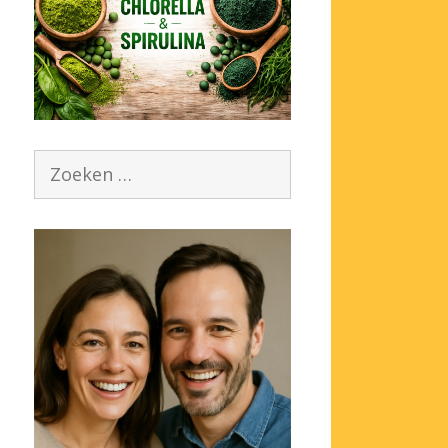
Zoek
naar: