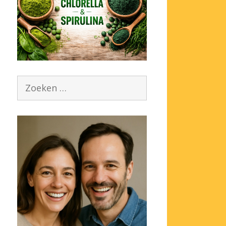
Zoek
naar: