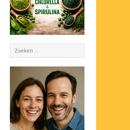
Zoek
naar: