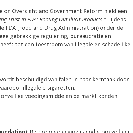
 on Oversight and Government Reform hield een
ing Trust in FDA: Rooting Out Illicit Products.”
Tijdens
de FDA (Food and Drug Administration) onder de
ege gebrekkige regulering, bureaucratie en
heeft tot een toestroom van illegale en schadelijke
wordt beschuldigd van falen in haar kerntaak door
ardoor illegale e-sigaretten,
onveilige voedingsmiddelen de markt konden
oundation)
: Betere regelgeving is nodig om veiliger