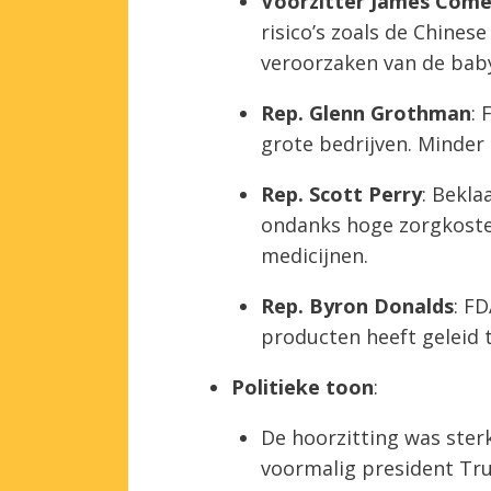
Voorzitter James Come
risico’s zoals de Chines
veroorzaken van de baby
Rep. Glenn Grothman
: 
grote bedrijven. Minder 
Rep. Scott Perry
: Bekla
ondanks hoge zorgkoste
medicijnen.
Rep. Byron Donalds
: F
producten heeft geleid t
Politieke toon
:
De hoorzitting was sterk
voormalig president Tr