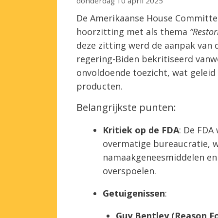
donderdag 10 april 2025
De Amerikaanse House Committee
hoorzitting met als thema
“Restor
deze zitting werd de aanpak van 
regering-Biden bekritiseerd vanw
onvoldoende toezicht, wat geleid 
producten.
Belangrijkste punten:
Kritiek op de FDA
: De FDA 
overmatige bureaucratie, wa
namaakgeneesmiddelen en 
overspoelen.
Getuigenissen
:
Guy Bentley (Reason F