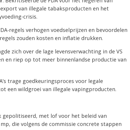
r
: Bekritiseerde de FDA voor het negeren van
e export van illegale tabaksproducten en het
voeding-crisis.
FDA-regels verhogen voedselprijzen en bevoordelen
regels zouden kosten en inflatie drukken.
agde zich over de lage levensverwachting in de VS
n en riep op tot meer binnenlandse productie van
DA’s trage goedkeuringsproces voor legale
ot een wildgroei van illegale vapingproducten.
 gepolitiseerd, met lof voor het beleid van
ump, die volgens de commissie concrete stappen