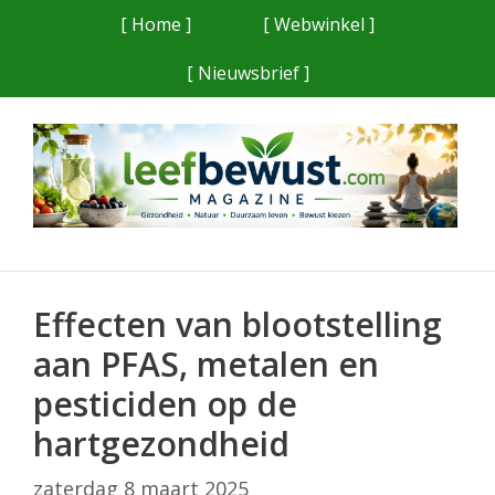
Ga
[ Home ]
[ Webwinkel ]
naar
[ Nieuwsbrief ]
de
inhoud
Effecten van blootstelling
aan PFAS, metalen en
pesticiden op de
hartgezondheid
zaterdag 8 maart 2025