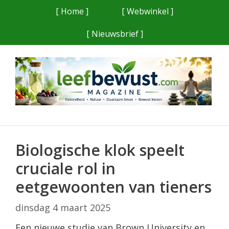
Ga
[ Home ]
[ Webwinkel ]
naar
[ Nieuwsbrief ]
de
inhoud
Biologische klok speelt
cruciale rol in
eetgewoonten van tieners
dinsdag 4 maart 2025
Een nieuwe studie van Brown University en