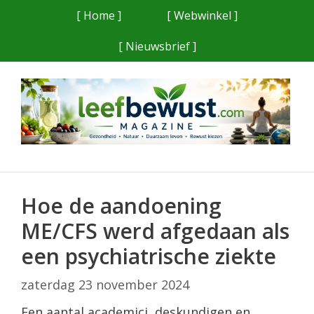
Ga
[ Home ]
[ Webwinkel ]
naar
[ Nieuwsbrief ]
de
inhoud
Hoe de aandoening
ME/CFS werd afgedaan als
een psychiatrische ziekte
zaterdag 23 november 2024
Een aantal academici, deskundigen en