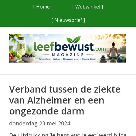
Ga
[ Home ]
[ Webwinkel ]
naar
[ Nieuwsbrief ]
de
inhoud
Verband tussen de ziekte
van Alzheimer en een
ongezonde darm
donderdag 23 mei 2024
De uitdrukking ‘je bent wat je eet’ werd bijna