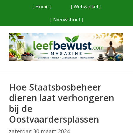
Ga
[ Home ]
[ Webwinkel ]
naar
[ Nieuwsbrief ]
de
inhoud
Hoe Staatsbosbeheer
dieren laat verhongeren
bij de
Oostvaardersplassen
zaterdag 30 maart 2024