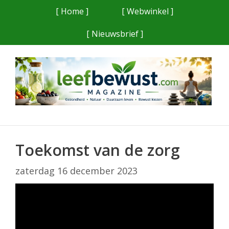
Ga
[ Home ]
[ Webwinkel ]
naar
[ Nieuwsbrief ]
de
inhoud
Toekomst van de zorg
zaterdag 16 december 2023