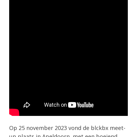
Op 25 november 2023 vond de blckbx meet-
up plaats in Apeldoorn, met een boeiend