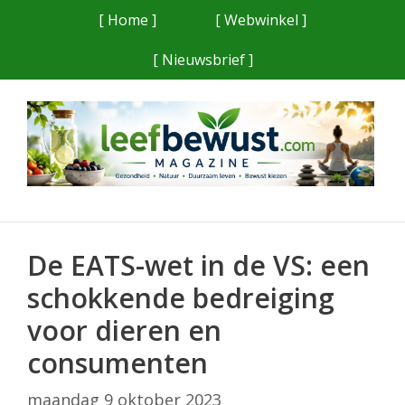
Ga
[ Home ]
[ Webwinkel ]
naar
[ Nieuwsbrief ]
de
inhoud
De EATS-wet in de VS: een
schokkende bedreiging
voor dieren en
consumenten
maandag 9 oktober 2023