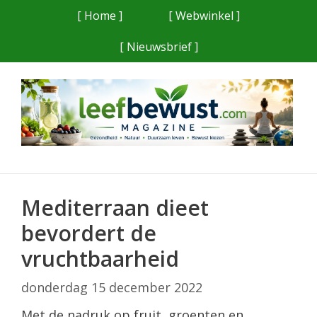
Ga
[ Home ]
[ Webwinkel ]
naar
[ Nieuwsbrief ]
de
inhoud
Mediterraan dieet
bevordert de
vruchtbaarheid
donderdag 15 december 2022
Met de nadruk op fruit, groenten en