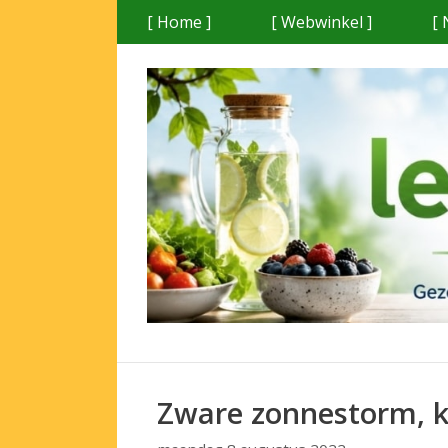
Ga
[ Home ]
[ Webwinkel ]
[ 
naar
de
inhoud
Zware zonnestorm, k