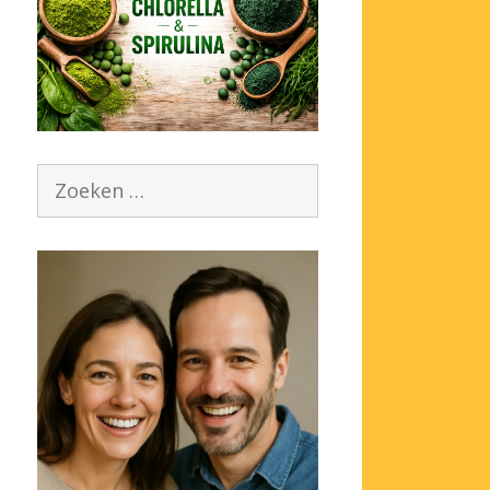
Zoek
naar: