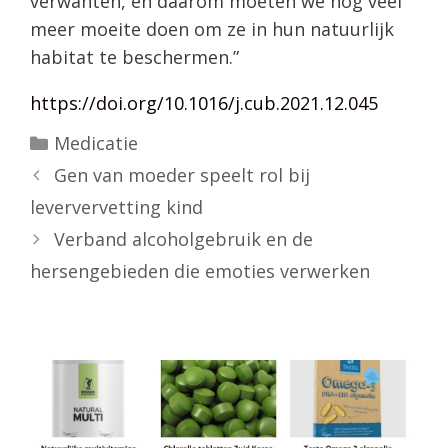
verwanten, en daarom moeten we nog veel
meer moeite doen om ze in hun natuurlijk
habitat te beschermen.”
https://doi.org/10.1016/j.cub.2021.12.045
Categorieën
Medicatie
Gen van moeder speelt rol bij
leververvetting kind
Verband alcoholgebruik en de
hersengebieden die emoties verwerken