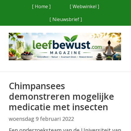
Ga
[ Home ]
[ Webwinkel ]
naar
[ Nieuwsbrief ]
de
inhoud
Chimpansees
demonstreren mogelijke
medicatie met insecten
woensdag 9 februari 2022
Een onderzoeksteam van de Universiteit van