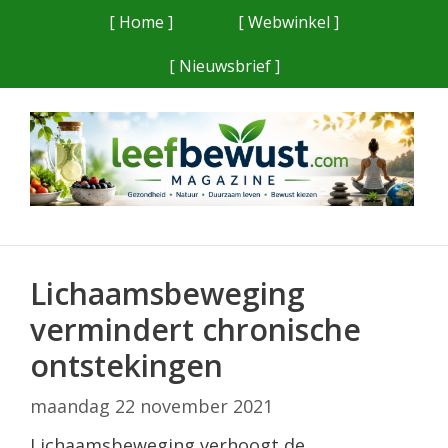
Ga
[ Home ]
[ Webwinkel ]
naar
[ Nieuwsbrief ]
de
inhoud
Lichaamsbeweging
vermindert chronische
ontstekingen
maandag 22 november 2021
Lichaamsbeweging verhoogt de