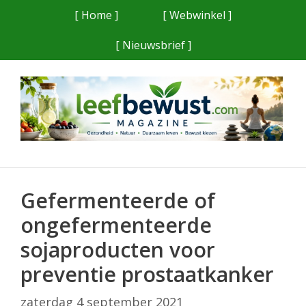
Ga
[ Home ]
[ Webwinkel ]
naar
[ Nieuwsbrief ]
de
inhoud
Gefermenteerde of
ongefermenteerde
sojaproducten voor
preventie prostaatkanker
zaterdag 4 september 2021