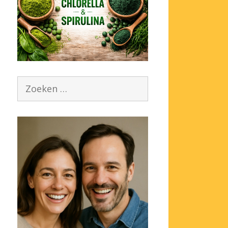
Zoek
naar: