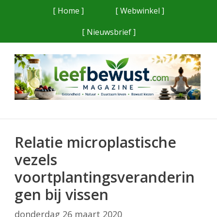
Ga
[ Home ]
[ Webwinkel ]
naar
[ Nieuwsbrief ]
de
inhoud
Relatie microplastische
vezels
voortplantingsveranderin
gen bij vissen
donderdag 26 maart 2020