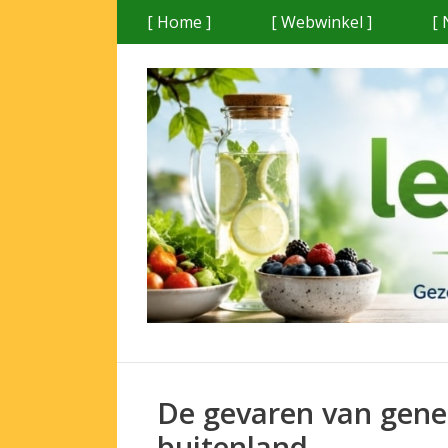
Ga
[ Home ]
[ Webwinkel ]
[ 
naar
de
inhoud
De gevaren van gene
buitenland