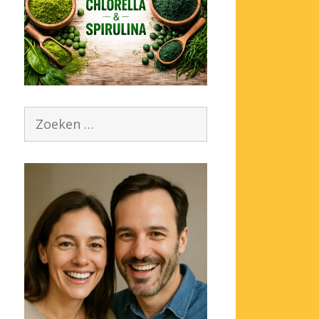
Zoek
naar: