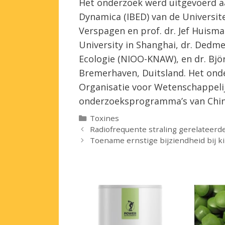
Het onderzoek werd uitgevoerd aa
Dynamica (IBED) van de Universite
Verspagen en prof. dr. Jef Huism
University in Shanghai, dr. Dedm
Ecologie (NIOO-KNAW), en dr. Björ
Bremerhaven, Duitsland. Het ond
Organisatie voor Wetenschappeli
onderzoeksprogramma’s van Chin
Categorieën
Toxines
Radiofrequente straling gerelateerd
Toename ernstige bijziendheid bij k