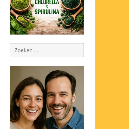
Zoek
naar: