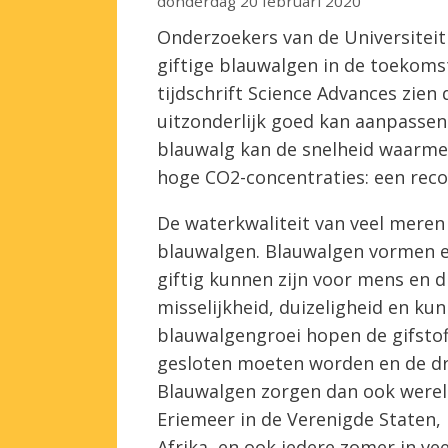
donderdag 20 februari 2020
Onderzoekers van de Universite
giftige blauwalgen in de toekomst 
tijdschrift Science Advances zie
uitzonderlijk goed kan aanpassen
blauwalg kan de snelheid waarme
hoge CO2-concentraties: een recor
De waterkwaliteit van veel meren
blauwalgen. Blauwalgen vormen 
giftig kunnen zijn voor mens en d
misselijkheid, duizeligheid en kun
blauwalgengroei hopen de gifsto
gesloten moeten worden en de dr
Blauwalgen zorgen dan ook werel
Eriemeer in de Verenigde Staten, 
Afrika, en ook iedere zomer in v