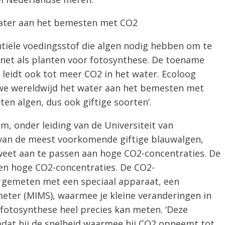
 water aan het bemesten met CO2
ntiële voedingsstof die algen nodig hebben om te
 net als planten voor fotosynthese. De toename
 leidt ook tot meer CO2 in het water. Ecoloog
jn we wereldwijd het water aan het bemesten met
ten algen, dus ook giftige soorten’.
m, onder leiding van de Universiteit van
 van de meest voorkomende giftige blauwalgen,
 weet aan te passen aan hoge CO2-concentraties. De
en hoge CO2-concentraties. De CO2-
 gemeten met een speciaal apparaat, een
ter (MIMS), waarmee je kleine veranderingen in
 fotosynthese heel precies kan meten. ‘Deze
dat hij de snelheid waarmee hij CO2 opneemt tot