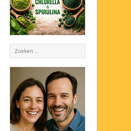
Zoek
naar: