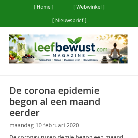
Ga
[ Home ]
[ Webwinkel ]
naar
[ Nieuwsbrief ]
de
inhoud
De corona epidemie
begon al een maand
eerder
maandag 10 februari 2020
De coronavirusepidemie begon een maand