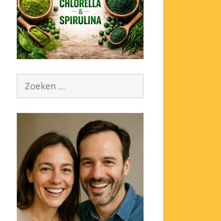
Zoek
naar: