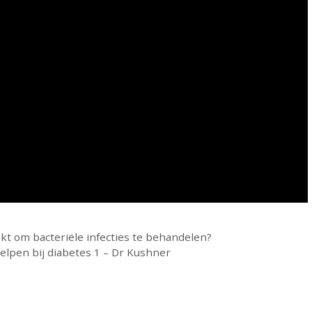
t om bacteriële infecties te behandelen?
elpen bij diabetes 1 – Dr Kushner