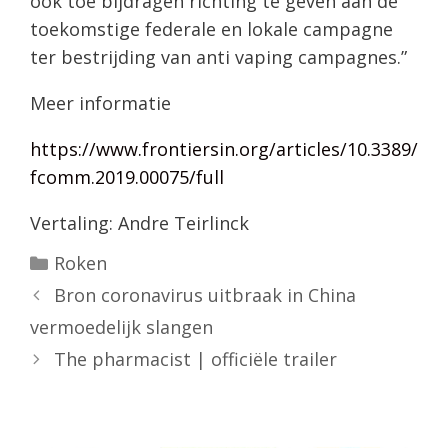
ook toe bijdragen richting te geven aan de
toekomstige federale en lokale campagne
ter bestrijding van anti vaping campagnes.”
Meer informatie
https://www.frontiersin.org/articles/10.3389/
fcomm.2019.00075/full
Vertaling: Andre Teirlinck
Categorieën
Roken
Bron coronavirus uitbraak in China
vermoedelijk slangen
The pharmacist | officiële trailer