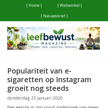
Ga
[ Home ]
[ Webwinkel ]
naar
[ Nieuwsbrief ]
de
inhoud
Populariteit van e-
sigaretten op Instagram
groeit nog steeds
donderdag 23 januari 2020
Een eerste in zijn soort onderzoek van meer