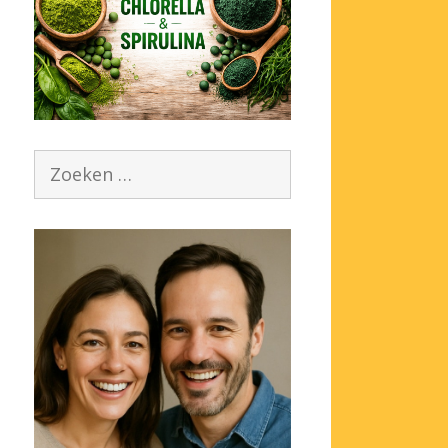
Zoek
naar: