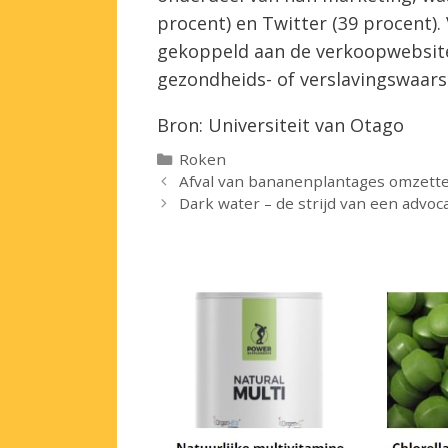
procent) en Twitter (39 procent).
gekoppeld aan de verkoopwebsite
gezondheids- of verslavingswaar
Bron: Universiteit van Otago
Categorieën
Roken
Afval van bananenplantages omzette
Dark water – de strijd van een advo